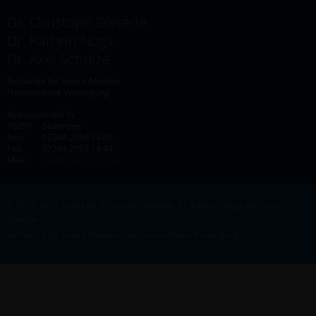
Dr. Christoph Dieterle
Dr. Kathrin Noga
Dr. Axel Schulze
Fachärzte für Innere Medizin
Hausärztliche Versorgung
Rathausstraße 1c
76297
Stutensee
Fon:
07244 2059 14 00
Fax:
07244 2059 14 44
Mail:
mail@praxis-dns.de
© 2016-2023 Praxis Dr. Christoph Dieterle, Dr. Kathrin Noga, Dr. Axel
Schulze
Fachärzte für Innere Medizin und hausärztliche Versorgung