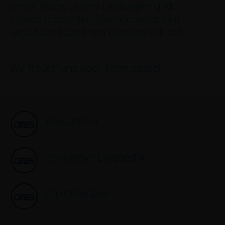
unser Team, unsere Leistungen und
unsere modernen Räumlichkeiten im
Dr. med. Kathrin Noga
Gesundheitszentrum Blankenloch vor.
Dr. med. Christoph Dieterle
Dr. med. Ariane Knöpfler
Wir freuen uns über Ihren Besuch
Dr. med. Hanna Volpert
Rebekka Kammerer
Dr. med. Anne-Sophie Möhler
Akupunktur
Dr. med. Judith Herlan
Apparative Diagnostik
Dr. med. Sophia Hoffmann
Dr. med. Benedikt Riedl
Chirotherapie
UNSERE LEISTUNGEN
Akupunktur