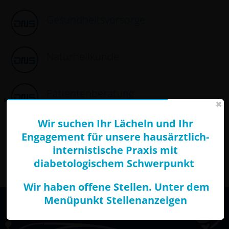
Gesundheitsvorsorge
Apparative Diagnostik
Chirotherapie
Naturheilkunde
Gesundheitsvorsorge
Naturheilkunde
Patientenberatung
Patientenberatung
Patientenschulungen
Wir suchen Ihr Lächeln und Ihr
Engagement für unsere
hausärztlich-
SERVICE
Patientenschulungen
internistische Praxis mit
diabetologischem Schwerpunkt
eRezept + Rezept anfordern
Wir haben offene Stellen. Unter dem
Überweisung anfordern
Menüpunkt Stellenanzeigen
Telefonzeiten
STELLENANZEIGEN